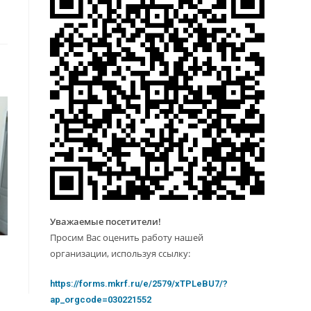
Уважаемые посетители!
Просим Вас оценить работу нашей
организации, используя ссылку:
https://forms.mkrf.ru/e/2579/xTPLeBU7/?
ap_orgcode=030221552