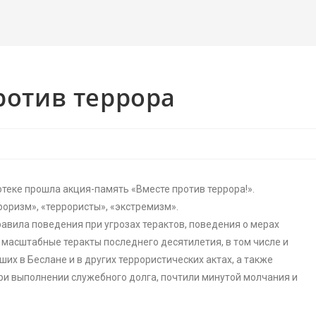
ротив террора
теке прошла акция-память «Вместе против террора!».
роризм», «террористы», «экстремизм».
равила поведения при угрозах терактов, поведения о мерах
 масштабные теракты последнего десятилетия, в том числе и
ших в Беслане и в других террористических актах, а также
ри выполнении служебного долга, почтили минутой молчания и