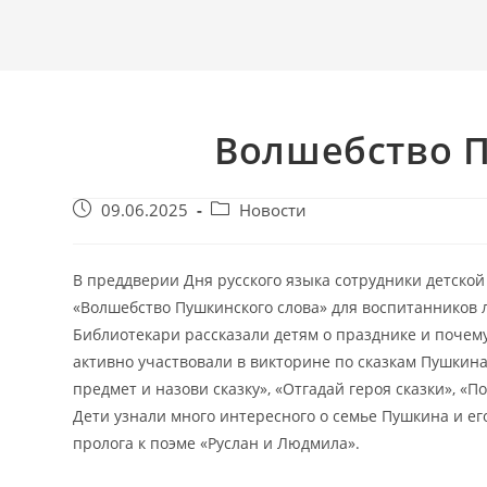
Волшебство П
Запись
Post
09.06.2025
Новости
опубликована:
category:
В преддверии Дня русского языка сотрудники детско
«Волшебство Пушкинского слова» для воспитанников л
Библиотекари рассказали детям о празднике и почему
активно участвовали в викторине по сказкам Пушкина
предмет и назови сказку», «Отгадай героя сказки», «П
Дети узнали много интересного о семье Пушкина и ег
пролога к поэме «Руслан и Людмила».