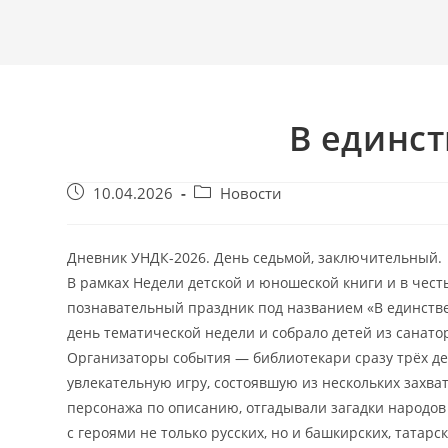
В единст
Запись
Post
10.04.2026
Новости
опубликована:
category:
Дневник УНДК-2026. День седьмой, заключительный.
В рамках Недели детской и юношеской книги и в чест
познавательный праздник под названием «В единств
день тематической недели и собрало детей из санато
Организаторы события — библиотекари сразу трёх дет
увлекательную игру, состоявшую из нескольких захв
персонажа по описанию, отгадывали загадки народов
с героями не только русских, но и башкирских, татарс