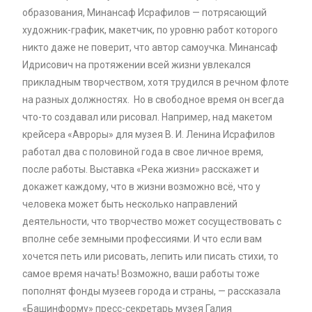
образования, Минансаф Исрафилов — потрясающий
художник-график, макетчик, по уровню работ которого
никто даже не поверит, что автор самоучка. Минансаф
Идрисович на протяжении всей жизни увлекался
прикладным творчеством, хотя трудился в речном флоте
на разных должностях. ​ Но в свободное время он всегда
что-то создавал или рисовал. Например, над макетом
крейсера «Авроры» для музея В. И. Ленина Исрафилов
работал два с половиной года в свое личное время,
после работы. ​Выставка «Река жизни» расскажет и
докажет каждому, что в жизни возможно всё, что у
человека может быть несколько направлений
деятельности, что творчество может сосуществовать с
вполне себе земными профессиями. И что если вам
хочется петь или рисовать, лепить или писать стихи, то
самое время начать! Возможно, ваши работы тоже
пополнят фонды музеев города и страны, — рассказала
«Башинформу» пресс-секретарь музея Галия