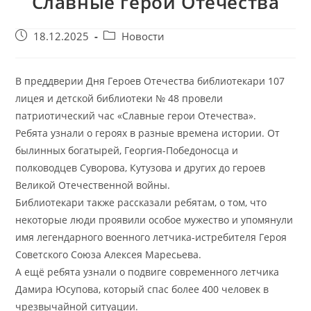
Славные герои Отечества
Запись
Post
18.12.2025
Новости
опубликована:
category:
В преддверии Дня Героев Отечества библиотекари 107
лицея и детской библиотеки № 48 провели
патриотический час «Славные герои Отечества».
Ребята узнали о героях в разные времена истории. От
былинных богатырей, Георгия-Победоносца и
полководцев Суворова, Кутузова и других до героев
Великой Отечественной войны.
Библиотекари также рассказали ребятам, о том, что
некоторые люди проявили особое мужество и упомянули
имя легендарного военного летчика-истребителя Героя
Советского Союза Алексея Маресьева.
А ещё ребята узнали о подвиге современного летчика
Дамира Юсупова, который спас более 400 человек в
чрезвычайной ситуации.