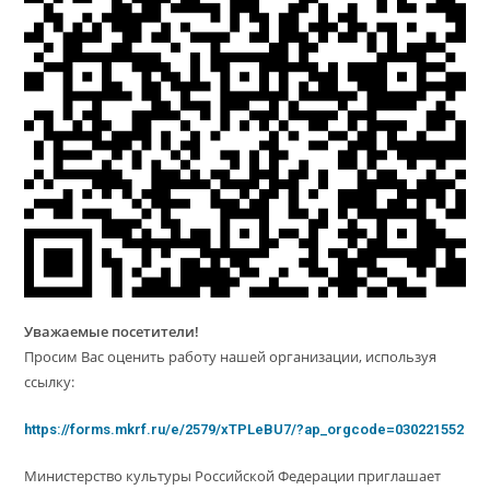
Уважаемые посетители!
Просим Вас оценить работу нашей организации, используя
ссылку:
https://forms.mkrf.ru/e/2579/xTPLeBU7/?ap_orgcode=030221552
Министерство культуры Российской Федерации приглашает