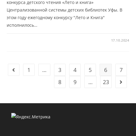
конкурса детского чтения «Лето и книга»
Централизованной системы детских библиотек Уфы. В
этом году ежегодному конкурсу "Лето и Книга"
исполнилось…
17.10.2024
1
…
3
4
5
6
7
Go to the previous page
8
9
…
23
Go to t